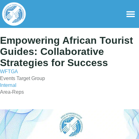
content
For Ass
For Tourist Gu
Empowering African Tourist
Guides: Collaborative
Strategies for Success
WFTGA
Events Target Group
Internal
Area-Reps