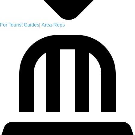
For Tourist Guides
|
Area-Reps