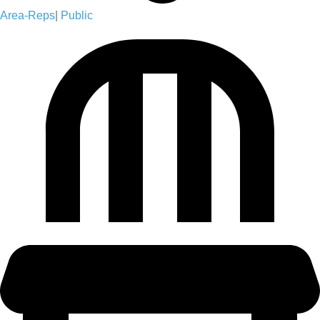
Area-Reps
|
Public