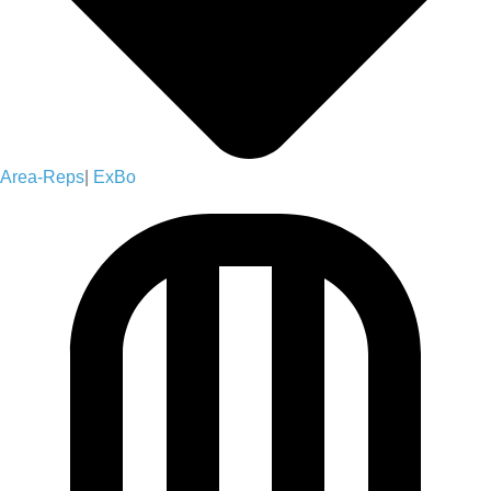
Area-Reps
|
ExBo